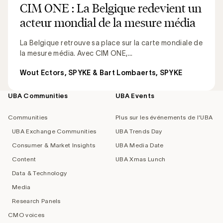
CIM ONE : La Belgique redevient un
acteur mondial de la mesure média
La Belgique retrouve sa place sur la carte mondiale de
la mesure média. Avec CIM ONE,...
Wout Ectors, SPYKE & Bart Lombaerts, SPYKE
UBA Communities
UBA Events
Footer
navigation
Communities
Plus sur les événements de l'UBA
UBA Exchange Communities
UBA Trends Day
Consumer & Market Insights
UBA Media Date
Content
UBA Xmas Lunch
Data & Technology
Media
Research Panels
CMO voices