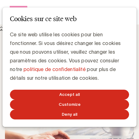
Open me
Cookies sur ce site web
Knowledge Hub
Ce site web utilise les cookies pour bien
UBA Position Paper: Adblockers. Remettre l'Humain au centre
fonctionner. Si vous désirez changer les cookies
de nos préoccupations
UBA Position Paper: Adblockers.
que nous pouvons utiliser, veuillez changer les
Remettre l'Humain au centre de nos
paramètres des cookies. Vous pouvez consuler
préoccupations
notre
politique de confidentialité
pour plus de
détails sur notre utilisation de cookies.
Chris Van Roey
Accept all
28 JANVIER 2016
Customize
Deny all