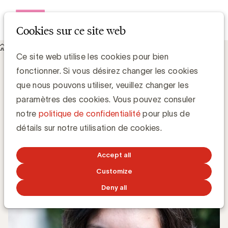
Open me
Cookies sur ce site web
Knowledge Hub
Ce site web utilise les cookies pour bien
La clé du "social selling", c'est l'interaction sociale, pas la
fonctionner. Si vous désirez changer les cookies
vente ! Selon Clo Willaerts
La clé du "social selling", c'est l'interaction
que nous pouvons utiliser, veuillez changer les
sociale, pas la vente ! Selon Clo Willaerts
paramètres des cookies. Vous pouvez consuler
notre
politique de confidentialité
pour plus de
Anne-Sophie Vilain
détails sur notre utilisation de cookies.
17 SEPTEMBRE 2018
Accept all
Customize
Deny all