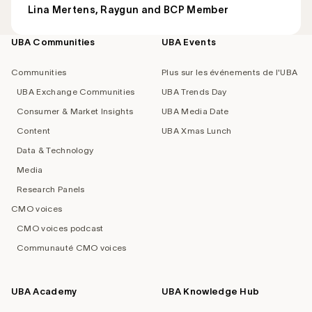
Lina Mertens, Raygun and BCP Member
UBA Communities
UBA Events
Footer
navigation
Communities
Plus sur les événements de l'UBA
UBA Exchange Communities
UBA Trends Day
Consumer & Market Insights
UBA Media Date
Content
UBA Xmas Lunch
Data & Technology
Media
Research Panels
CMO voices
CMO voices podcast
Communauté CMO voices
UBA Academy
UBA Knowledge Hub