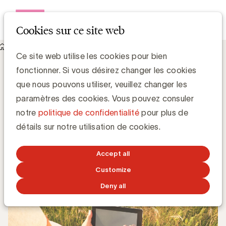
Open me
Cookies sur ce site web
Knowledge Hub
Ce site web utilise les cookies pour bien
Le digital représente plus de 15% de la diffusion des
fonctionner. Si vous désirez changer les cookies
quotidiens
Le digital représente plus de 15% de la
que nous pouvons utiliser, veuillez changer les
diffusion des quotidiens
paramètres des cookies. Vous pouvez consuler
notre
politique de confidentialité
pour plus de
Media Marketing
détails sur notre utilisation de cookies.
20 MAI 2019
Accept all
Customize
Deny all