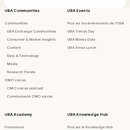
UBA Communities
UBA Events
Footer
navigation
Communities
Plus sur les événements de l'UBA
UBA Exchange Communities
UBA Trends Day
Consumer & Market Insights
UBA Media Date
Content
UBA Xmas Lunch
Data & Technology
Media
Research Panels
CMO voices
CMO voices podcast
Communauté CMO voices
UBA Academy
UBA Knowledge Hub
Formations
Plus sur le Knowledge Hub