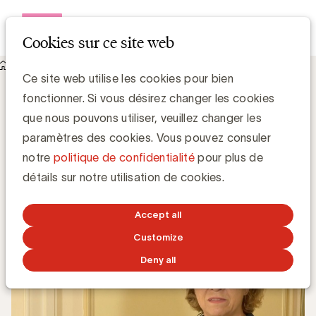
Open me
Cookies sur ce site web
Knowledge Hub
"Il est temps de réévaluer le mix média"
"Il est temps de réévaluer le mix média"
Ce site web utilise les cookies pour bien
fonctionner. Si vous désirez changer les cookies
que nous pouvons utiliser, veuillez changer les
paramètres des cookies. Vous pouvez consuler
Grégory Marchandise, UBA
notre
politique de confidentialité
pour plus de
Domain lead Data & Technology and Content
détails sur notre utilisation de cookies.
16 SEPTEMBRE 2019
Accept all
Customize
Deny all