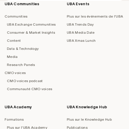
UBA Communities
UBA Events
Footer
navigation
Communities
Plus sur les événements de l'UBA
UBA Exchange Communities
UBA Trends Day
Consumer & Market Insights
UBA Media Date
Content
UBA Xmas Lunch
Data & Technology
Media
Research Panels
CMO voices
CMO voices podcast
Communauté CMO voices
UBA Academy
UBA Knowledge Hub
Formations
Plus sur le Knowledge Hub
Plus sur l'UBA Academy
Publications