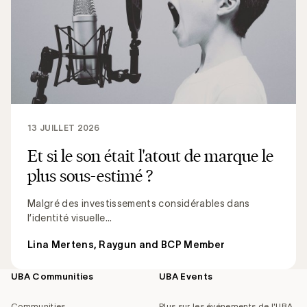
13 JUILLET 2026
Et si le son était l'atout de marque le
plus sous-estimé ?
Malgré des investissements considérables dans
l’identité visuelle...
Lina Mertens, Raygun and BCP Member
UBA Communities
UBA Events
Footer
navigation
Communities
Plus sur les événements de l'UBA