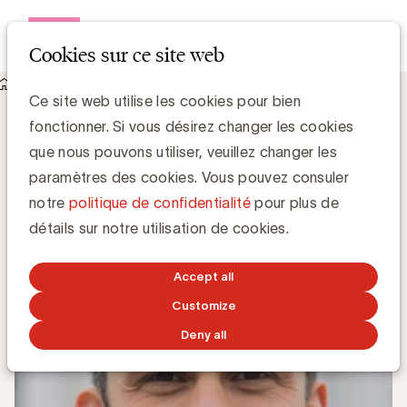
Open me
Cookies sur ce site web
Knowledge Hub
Ce site web utilise les cookies pour bien
Benjamin Dalle, nouveau ministre flamand des Médias
Benjamin Dalle, nouveau ministre
fonctionner. Si vous désirez changer les cookies
flamand des Médias
que nous pouvons utiliser, veuillez changer les
paramètres des cookies. Vous pouvez consuler
notre
politique de confidentialité
pour plus de
Chris Van Roey
détails sur notre utilisation de cookies.
7 OCTOBRE 2019
Accept all
Customize
Deny all