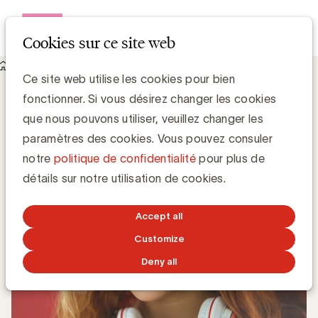
Open me
Cookies sur ce site web
Knowledge Hub
Ce site web utilise les cookies pour bien
Organiser un podcast, 4 étapes clés pour un haut ROI
Organiser un podcast, 4 étapes clés pour
fonctionner. Si vous désirez changer les cookies
un haut ROI
que nous pouvons utiliser, veuillez changer les
paramètres des cookies. Vous pouvez consuler
notre
politique de confidentialité
pour plus de
Anne-Sophie Vilain
détails sur notre utilisation de cookies.
9 OCTOBRE 2019
Accept all
Customize
Deny all