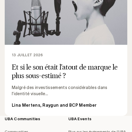
13 JUILLET 2026
Et si le son était l'atout de marque le
plus sous-estimé ?
Malgré des investissements considérables dans
l’identité visuelle...
Lina Mertens, Raygun and BCP Member
UBA Communities
UBA Events
Footer
navigation
Communities
Plus sur les événements de l'UBA