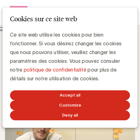
Open me
Cookies sur ce site web
Knowledge Hub
Ce site web utilise les cookies pour bien
Trois questions à Kris Michiels, nominé pour le titre
fonctionner. Si vous désirez changer les cookies
d’APOY 2019
Trois questions à Kris Michiels, nominé
que nous pouvons utiliser, veuillez changer les
pour le titre d’APOY 2019
paramètres des cookies. Vous pouvez consuler
notre
politique de confidentialité
pour plus de
Chris Van Roey
détails sur notre utilisation de cookies.
9 DÉCEMBRE 2019
Accept all
Customize
Deny all