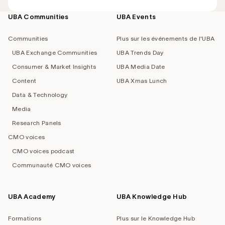
UBA Communities
UBA Events
Footer
navigation
Communities
Plus sur les événements de l'UBA
UBA Exchange Communities
UBA Trends Day
Consumer & Market Insights
UBA Media Date
Content
UBA Xmas Lunch
Data & Technology
Media
Research Panels
CMO voices
CMO voices podcast
Communauté CMO voices
UBA Academy
UBA Knowledge Hub
Formations
Plus sur le Knowledge Hub