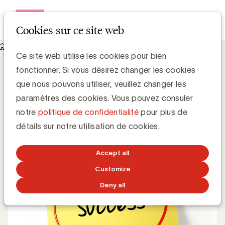
Open me
Cookies sur ce site web
Knowledge Hub
Appliquez la méthode Tapas
Appliquez la méthode Tapas
Ce site web utilise les cookies pour bien
fonctionner. Si vous désirez changer les cookies
que nous pouvons utiliser, veuillez changer les
Anne-Sophie Vilain
paramètres des cookies. Vous pouvez consuler
notre
politique de confidentialité
pour plus de
23 DÉCEMBRE 2019
détails sur notre utilisation de cookies.
Accept all
Customize
Deny all