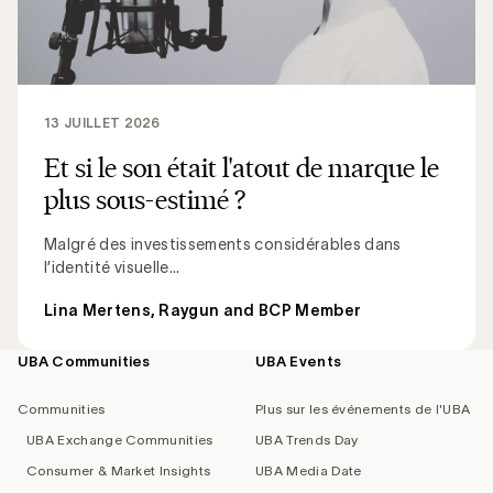
13 JUILLET 2026
Et si le son était l'atout de marque le
plus sous-estimé ?
Malgré des investissements considérables dans
l’identité visuelle...
Lina Mertens, Raygun and BCP Member
UBA Communities
UBA Events
Footer
navigation
Communities
Plus sur les événements de l'UBA
UBA Exchange Communities
UBA Trends Day
Consumer & Market Insights
UBA Media Date