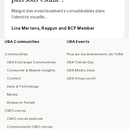
Malgré des investissements considérables dans
l’identité visuelle...
Lina Mertens, Raygun and BCP Member
UBA Communities
UBA Events
Footer
navigation
Communities
Plus sur les événements de l'UBA
UBA Exchange Communities
UBA Trends Day
Consumer & Market Insights
UBA Media Date
Content
UBA Xmas Lunch
Data & Technology
Media
Research Panels
CMO voices
CMO voices podcast
Communauté CMO voices