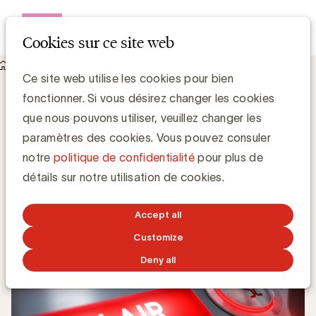
Open me
Cookies sur ce site web
Knowledge Hub
Ce site web utilise les cookies pour bien
CIM RAM : Radio Contact détrône Nostalgie
CIM RAM : Radio Contact détrône
fonctionner. Si vous désirez changer les cookies
Nostalgie
que nous pouvons utiliser, veuillez changer les
paramètres des cookies. Vous pouvez consuler
notre
politique de confidentialité
pour plus de
Media Marketing
détails sur notre utilisation de cookies.
24 DÉCEMBRE 2019
Accept all
Customize
Deny all