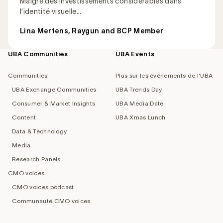
Malgré des investissements considérables dans
l’identité visuelle...
Lina Mertens, Raygun and BCP Member
UBA Communities
UBA Events
Footer
navigation
Communities
Plus sur les événements de l'UBA
UBA Exchange Communities
UBA Trends Day
Consumer & Market Insights
UBA Media Date
Content
UBA Xmas Lunch
Data & Technology
Media
Research Panels
CMO voices
CMO voices podcast
Communauté CMO voices