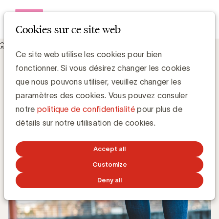
Open me
Cookies sur ce site web
Knowledge Hub
Ce site web utilise les cookies pour bien
Comment les régies et les éditeurs belges gèrent-ils les
fonctionner. Si vous désirez changer les cookies
demandes des annonceurs ? L’UBA a mené l’enquête pour
vous
que nous pouvons utiliser, veuillez changer les
Comment les régies et les éditeurs belges
paramètres des cookies. Vous pouvez consuler
gèrent-ils les demandes des annonceurs ?
notre
politique de confidentialité
pour plus de
L’UBA a mené l’enquête pour vous
détails sur notre utilisation de cookies.
Zaki Lahbib, Expert Paid Media
Accept all
Customize
31 MARS 2020
Deny all