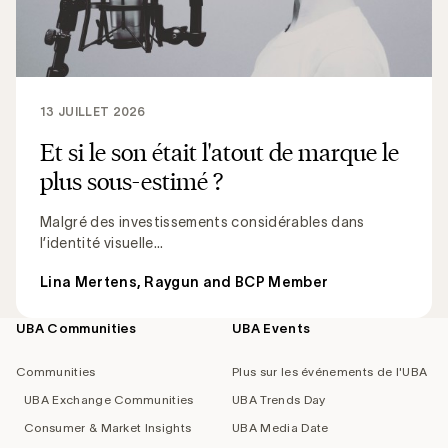
13 JUILLET 2026
Et si le son était l'atout de marque le
plus sous-estimé ?
Malgré des investissements considérables dans
l’identité visuelle...
Lina Mertens, Raygun and BCP Member
UBA Communities
UBA Events
Footer
navigation
Communities
Plus sur les événements de l'UBA
UBA Exchange Communities
UBA Trends Day
Consumer & Market Insights
UBA Media Date