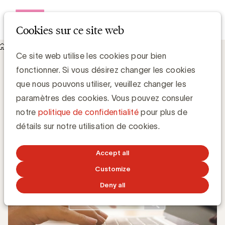
Open me
Cookies sur ce site web
Knowledge Hub
DAT Belgium lance un label vidéo
DAT Belgium lance un label vidéo
Ce site web utilise les cookies pour bien
fonctionner. Si vous désirez changer les cookies
que nous pouvons utiliser, veuillez changer les
Zaki Lahbib, Expert Paid Media
paramètres des cookies. Vous pouvez consuler
notre
politique de confidentialité
pour plus de
16 SEPTEMBRE 2020
détails sur notre utilisation de cookies.
Accept all
Customize
Deny all