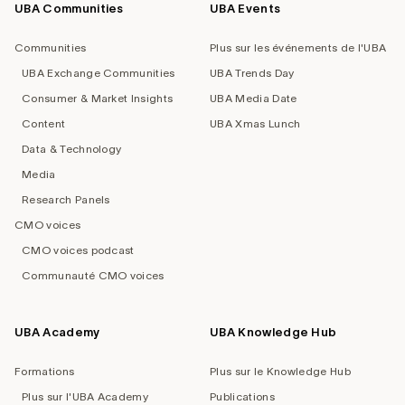
UBA Communities
UBA Events
Footer
navigation
Communities
Plus sur les événements de l'UBA
UBA Exchange Communities
UBA Trends Day
Consumer & Market Insights
UBA Media Date
Content
UBA Xmas Lunch
Data & Technology
Media
Research Panels
CMO voices
CMO voices podcast
Communauté CMO voices
UBA Academy
UBA Knowledge Hub
Formations
Plus sur le Knowledge Hub
Plus sur l'UBA Academy
Publications