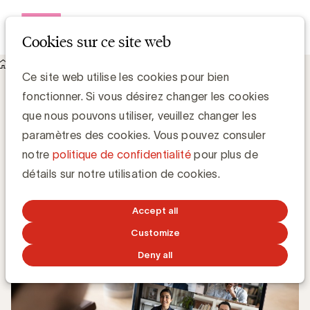
Open me
Cookies sur ce site web
Knowledge Hub
Ce site web utilise les cookies pour bien
Digimeter 2020 : le Covid fait exploser le temps d'écran
Digimeter 2020 : le Covid fait exploser le
fonctionner. Si vous désirez changer les cookies
temps d'écran
que nous pouvons utiliser, veuillez changer les
paramètres des cookies. Vous pouvez consuler
notre
politique de confidentialité
pour plus de
Media Marketing
détails sur notre utilisation de cookies.
22 AVRIL 2021
Accept all
Customize
Deny all