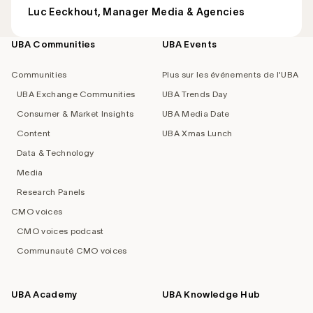
Luc Eeckhout, Manager Media & Agencies
UBA Communities
UBA Events
Footer
navigation
Communities
Plus sur les événements de l'UBA
UBA Exchange Communities
UBA Trends Day
Consumer & Market Insights
UBA Media Date
Content
UBA Xmas Lunch
Data & Technology
Media
Research Panels
CMO voices
CMO voices podcast
Communauté CMO voices
UBA Academy
UBA Knowledge Hub