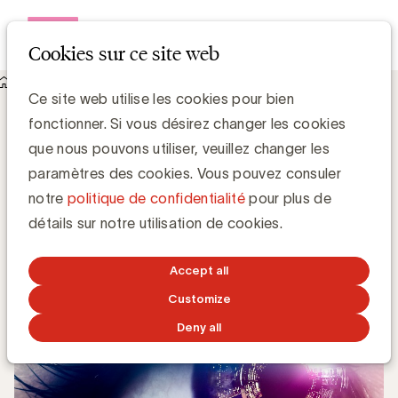
Open me
Cookies sur ce site web
Knowledge Hub
Ce site web utilise les cookies pour bien
Plus de 80 % des publicités ne captent pas notre attention
Plus de 80 % des publicités ne captent
fonctionner. Si vous désirez changer les cookies
pas notre attention
que nous pouvons utiliser, veuillez changer les
paramètres des cookies. Vous pouvez consuler
notre
politique de confidentialité
pour plus de
Zaki Lahbib, Expert Paid Media
détails sur notre utilisation de cookies.
27 JUIN 2022
Accept all
Customize
Deny all