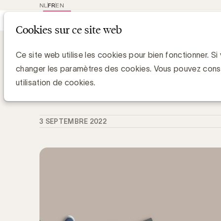
NL
FR
EN
Main
Repres
Cookies sur ce site web
navigat
Knowledge Hub
La créativité pour des
La créativité pour des marques fortes
Ce site web utilise les cookies pour bien fonctionner. Si
Brussels Mobility
changer les paramètres des cookies. Vous pouvez cons
utilisation de cookies.
Anne-Laure de Hults
and
Manager Strategy & Sustainability - UBA
3 SEPTEMBRE 2022