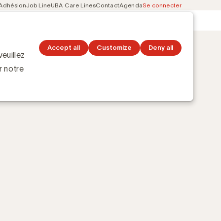
Adhésion
Job Line
UBA Care Lines
Contact
Agenda
Se connecter
Secondary
Découvrez les topics
navigation
Accept all
Customize
Deny all
euillez
r notre