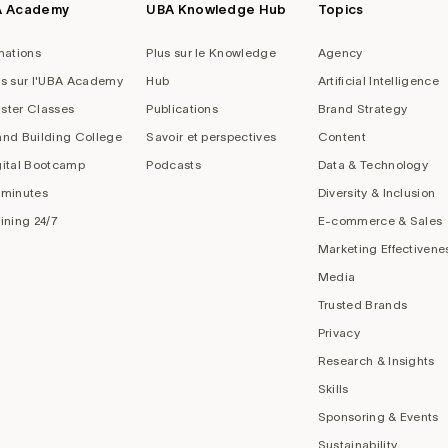
A Academy
UBA Knowledge Hub
Topics
mations
Plus sur le Knowledge
Agency
us sur l'UBA Academy
Hub
Artificial Intelligence
ster Classes
Publications
Brand Strategy
and Building College
Savoir et perspectives
Content
gital Bootcamp
Podcasts
Data & Technology
 minutes
Diversity & Inclusion
aining 24/7
E-commerce & Sales
Marketing Effectivene
Media
Trusted Brands
Privacy
Research & Insights
Skills
Sponsoring & Events
Sustainability