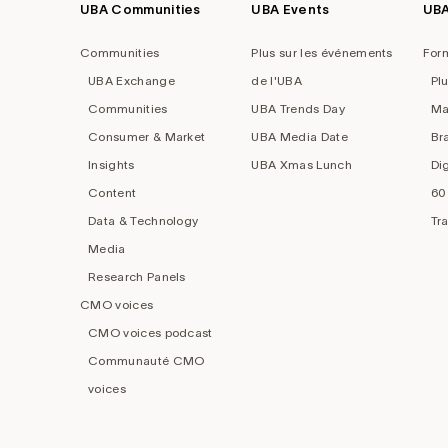
UBA Communities
UBA Events
UB
Footer
navigation
Communities
Plus sur les événements
For
UBA Exchange
de l'UBA
Pl
Communities
UBA Trends Day
Ma
Consumer & Market
UBA Media Date
Br
Insights
UBA Xmas Lunch
Di
Content
60
Data & Technology
Tr
Media
Research Panels
CMO voices
CMO voices podcast
Communauté CMO
voices