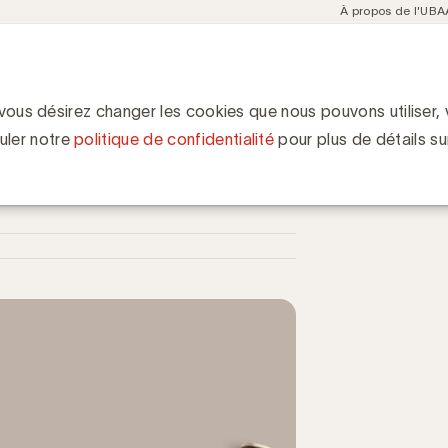
Meta
À propos de l'UBA
navigation
ent
Communities
Events
Academy
Knowledge Hub
ion
 marques fortes : les cas de Decathlon et de Brussels Mobility
 : les cas de Decathlon et de
 vous désirez changer les cookies que nous pouvons utiliser, v
uler notre
politique de confidentialité
pour plus de détails su
 Creative Belgium