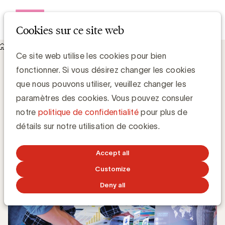
Open me
Cookies sur ce site web
Knowledge Hub
Ce site web utilise les cookies pour bien
D’une stratégie marketing à une stratégie business
D’une stratégie marketing à une stratégie
fonctionner. Si vous désirez changer les cookies
business
que nous pouvons utiliser, veuillez changer les
paramètres des cookies. Vous pouvez consuler
notre
politique de confidentialité
pour plus de
Custo Association
détails sur notre utilisation de cookies.
28 NOVEMBRE 2022
Accept all
Customize
Deny all