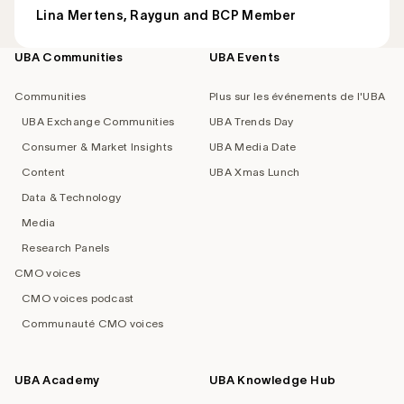
Lina Mertens, Raygun and BCP Member
UBA Communities
UBA Events
Footer
navigation
Communities
Plus sur les événements de l'UBA
UBA Exchange Communities
UBA Trends Day
Consumer & Market Insights
UBA Media Date
Content
UBA Xmas Lunch
Data & Technology
Media
Research Panels
CMO voices
CMO voices podcast
Communauté CMO voices
UBA Academy
UBA Knowledge Hub