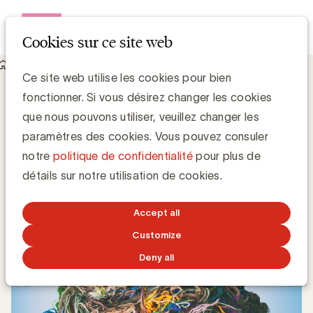
Open me
Cookies sur ce site web
Knowledge Hub
Ce site web utilise les cookies pour bien
Les options de publicité numérique qui ont mené au chaos
fonctionner. Si vous désirez changer les cookies
(1/3)
Les options de publicité numérique qui
que nous pouvons utiliser, veuillez changer les
ont mené au chaos (1/3)
paramètres des cookies. Vous pouvez consuler
notre
politique de confidentialité
pour plus de
Zaki Lahbib, Expert Paid Media
détails sur notre utilisation de cookies.
17 AVRIL 2023
Accept all
Customize
Deny all