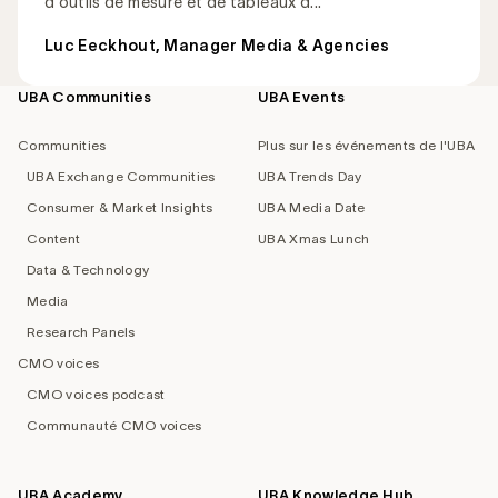
d'outils de mesure et de tableaux d...
Luc Eeckhout, Manager Media & Agencies
UBA Communities
UBA Events
Footer
navigation
Communities
Plus sur les événements de l'UBA
UBA Exchange Communities
UBA Trends Day
Consumer & Market Insights
UBA Media Date
Content
UBA Xmas Lunch
Data & Technology
Media
Research Panels
CMO voices
CMO voices podcast
Communauté CMO voices
UBA Academy
UBA Knowledge Hub