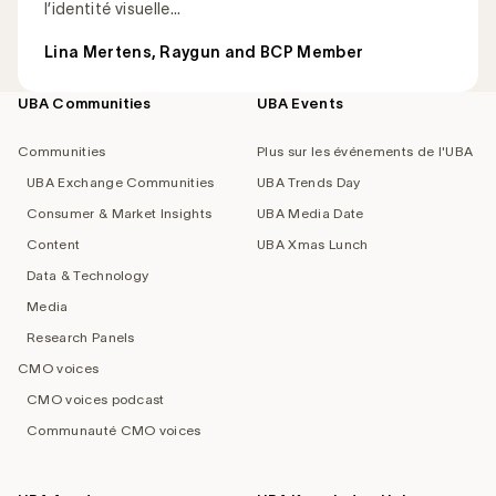
l’identité visuelle...
Lina Mertens, Raygun and BCP Member
UBA Communities
UBA Events
Footer
navigation
Communities
Plus sur les événements de l'UBA
UBA Exchange Communities
UBA Trends Day
Consumer & Market Insights
UBA Media Date
Content
UBA Xmas Lunch
Data & Technology
Media
Research Panels
CMO voices
CMO voices podcast
Communauté CMO voices