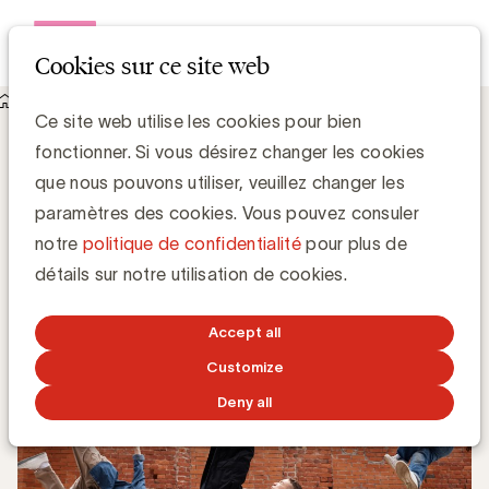
Open me
Cookies sur ce site web
Knowledge Hub
Les tendances des médias sociaux en 2024
Les tendances des médias sociaux en
Ce site web utilise les cookies pour bien
2024
fonctionner. Si vous désirez changer les cookies
que nous pouvons utiliser, veuillez changer les
paramètres des cookies. Vous pouvez consuler
Dimitri Cologne, Regional Strategy Director at Ogilvy
notre
politique de confidentialité
pour plus de
détails sur notre utilisation de cookies.
6 FÉVRIER 2024
Accept all
Customize
Deny all