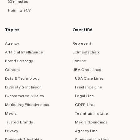
60 minutes
Training 24/7
Topics
Over UBA
Agency
Represent
Artificial Intelligence
Lidmaatschap
Brand Strategy
Jobline
Content
UBA Care Lines
Data & Technology
UBA Care Lines
Diversity & Inclusion
Freelance Line
E-commerce & Sales
Legal Line
Marketing Effectiveness
GDPR Line
Media
Teamtraining Line
Trusted Brands
Media Spendings
Privacy
Agency Line
Research & Insights
Sustainability Line