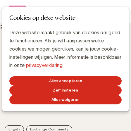
Open me
Cookies op deze website
UBA Exchange Communities
Deze website maakt gebruik van cookies om goed
Welke plaats krijgt influencer marketing in je merk- en
te functioneren. Als je wilt aanpassen welke
mediastrategie?
Welke plaats krijgt influencer marketing
cookies we mogen gebruiken, kan je jouw cookie-
in je merk- en mediastrategie?
instellingen wijzigen. Meer informatie is beschikbaar
in onze
privacyverklaring
.
Tijdens deze Exchange Community Content bespreken
Alles accepteren
we de steeds grotere rol van influencer marketing
Zelf instellen
binnen merk- en mediastrategieën. Samen met experts
Alles weigeren
analyseren we de trends, de impact en de meerwaarde
die dit kanaal kan bieden voor de merkervaring.
Engels
Exchange Community