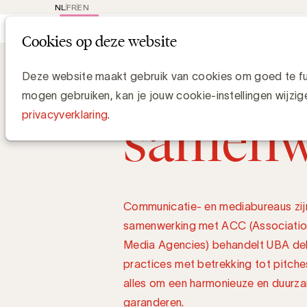
NL
FR
EN
Main
Rep
Cookies op deze website
navi
Topics
Agency
Een on
Deze website maakt gebruik van cookies om goed te fun
mogen gebruiken, kan je jouw cookie-instellingen wijzig
samenw
privacyverklaring
.
Communicatie- en mediabureaus zijn
samenwerking met ACC (Associatio
Media Agencies) behandelt UBA del
practices met betrekking tot pitche
alles om een harmonieuze en duurza
garanderen.