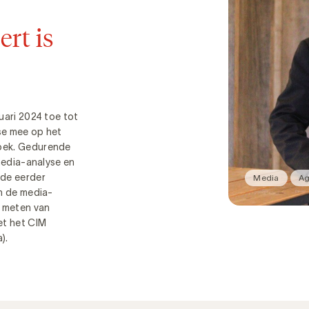
rt is
uari 2024 toe tot
se mee op het
oek. Gedurende
 media-analyse en
dde eerder
Media
Ag
in de media-
t meten van
et het CIM
).