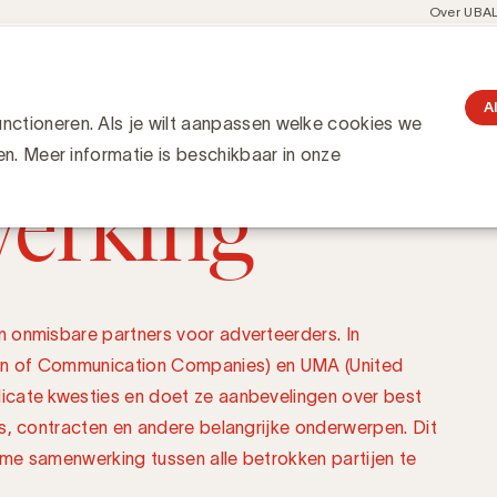
Meta
Over UBA
navigati
resent
Communities
Events
Academy
Knowledge Hub
gation
misbare
A
ctioneren. Als je wilt aanpassen welke cookies we
en. Meer informatie is beschikbaar in onze
erking
 onmisbare partners voor adverteerders. In
n of Communication Companies) en UMA (United
icate kwesties en doet ze aanbevelingen over best
s, contracten en andere belangrijke onderwerpen. Dit
me samenwerking tussen alle betrokken partijen te