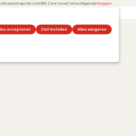
Lidmaatschap
Job Line
UBA Care Lines
Contact
Agenda
Inloggen
Secondary
on
Ontdek topics
navigation
lles accepteren
Zelf instellen
Alles weigeren