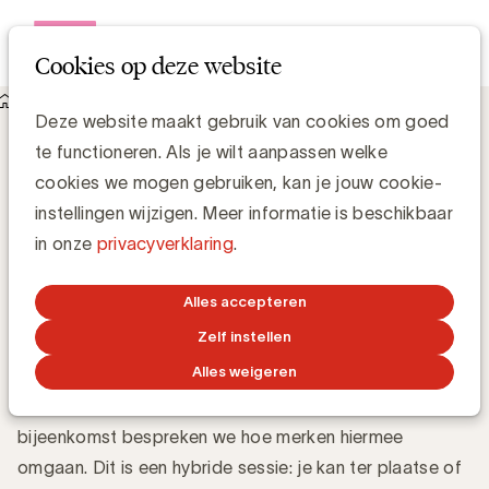
Open me
Cookies op deze website
UBA Exchange Communities
Deze website maakt gebruik van cookies om goed
Zero-click search: hoe passen merken en de
te functioneren. Als je wilt aanpassen welke
communicatiesector zich aan?
Zero-click search: hoe passen merken en
cookies we mogen gebruiken, kan je jouw cookie-
de communicatiesector zich aan?
instellingen wijzigen. Meer informatie is beschikbaar
in onze
privacyverklaring
.
Met de vooruitgang van artificiële intelligentie evolueert
Alles accepteren
search marketing snel. De traditionele “klik” is niet
Zelf instellen
langer gegarandeerd. Zero-click search verandert hoe
Alles weigeren
mensen content en merken vinden en ermee omgaan.
Tijdens deze Exchange Community Content
bijeenkomst bespreken we hoe merken hiermee
omgaan. Dit is een hybride sessie: je kan ter plaatse of