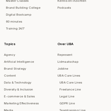
Master Classes
Kennis en inzichten
Brand Building College
Podcasts
Digital Bootcamp
60 minutes
Training 24/7
Topics
Over UBA
Agency
Represent
Artificial Intelligence
Lidmaatschap
Brand Strategy
Jobline
Content
UBA Care Lines
Data & Technology
UBA Care Lines
Diversity & Inclusion
Freelance Line
E-commerce & Sales
Legal Line
Marketing Effectiveness
GDPR Line
Media
Teamtraining Line