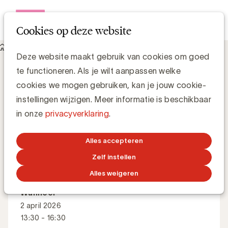
Open me
Cookies op deze website
Events
The core principles of value based pricing
The core principles of value based pricing
Deze website maakt gebruik van cookies om goed
te functioneren. Als je wilt aanpassen welke
cookies we mogen gebruiken, kan je jouw cookie-
Hoe kan je een succesvolle prijsstrategie opzetten en
instellingen wijzigen. Meer informatie is beschikbaar
optimaliseren?
in onze
privacyverklaring
.
Alles accepteren
Master Class
Engels
Zelf instellen
Alles weigeren
Wanneer
2 april 2026
13:30 - 16:30