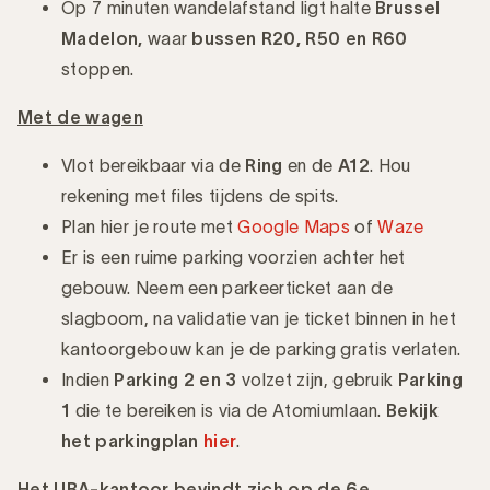
Op 7 minuten wandelafstand ligt halte
Brussel
Madelon,
waar
bussen R20, R50 en R60
stoppen.
Met de wagen
Vlot bereikbaar via de
Ring
en de
A12
. Hou
rekening met files tijdens de spits.
Plan hier je route met
Google Maps
of
Waze
Er is een ruime parking voorzien achter het
gebouw. Neem een parkeerticket aan de
slagboom, na validatie van je ticket binnen in het
kantoorgebouw kan je de parking gratis verlaten.
Indien
Parking 2 en 3
volzet zijn, gebruik
Parking
1
die te bereiken is via de Atomiumlaan.
Bekijk
het parkingplan
hier
.
Het UBA-kantoor bevindt zich op de 6e