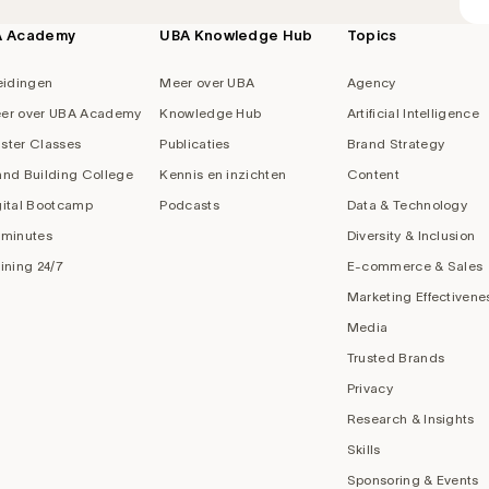
A Academy
UBA Knowledge Hub
Topics
eidingen
Meer over UBA
Agency
er over UBA Academy
Knowledge Hub
Artificial Intelligence
ster Classes
Publicaties
Brand Strategy
and Building College
Kennis en inzichten
Content
gital Bootcamp
Podcasts
Data & Technology
 minutes
Diversity & Inclusion
aining 24/7
E-commerce & Sales
Marketing Effectivene
Media
Trusted Brands
Privacy
Research & Insights
Skills
Sponsoring & Events