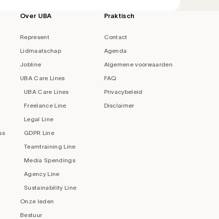
Over UBA
Praktisch
Represent
Contact
Lidmaatschap
Agenda
Jobline
Algemene voorwaarden
UBA Care Lines
FAQ
UBA Care Lines
Privacybeleid
Freelance Line
Disclaimer
Legal Line
ss
GDPR Line
Teamtraining Line
Media Spendings
Agency Line
Sustainability Line
Onze leden
Bestuur