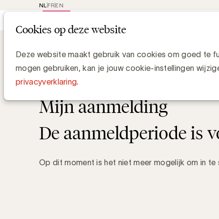
NL
FR
EN
Main
Rep
Cookies op deze website
navi
Events
Responsible AI for adve
Deze website maakt gebruik van cookies om goed te fun
mogen gebruiken, kan je jouw cookie-instellingen wijzig
woensdag 18 maart 2026 van 10:00 uur tot 12:00
privacyverklaring
.
Mijn aanmelding
De aanmeldperiode is v
Op dit moment is het niet meer mogelijk om in te s