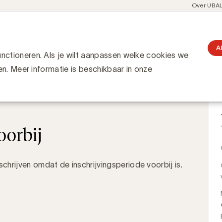
Meta
Over UBA
navigati
resent
Communities
Events
Academy
Knowledge Hub
gation
rtisers
A
ctioneren. Als je wilt aanpassen welke cookies we
en. Meer informatie is beschikbaar in onze
 uur
bij
UBA Buro & Design Center
oorbij
chrijven omdat de inschrijvingsperiode voorbij is.