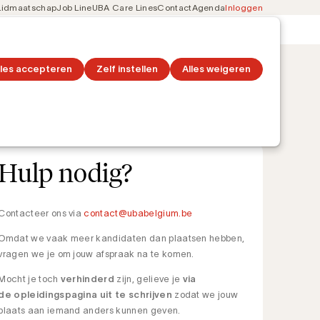
Lidmaatschap
Job Line
UBA Care Lines
Contact
Agenda
Inloggen
Secondary
on
Ontdek topics
navigation
lles accepteren
Zelf instellen
Alles weigeren
Hulp nodig?
Contacteer
ons via
contact@ubabelgium.be
Omdat we vaak meer kandidaten dan plaatsen hebben,
vragen we je om jouw afspraak na te komen.
Mocht je toch
verhinderd
zijn, gelieve je
via
de opleidingspagina uit te schrijven
zodat we jouw
plaats aan iemand anders kunnen geven.