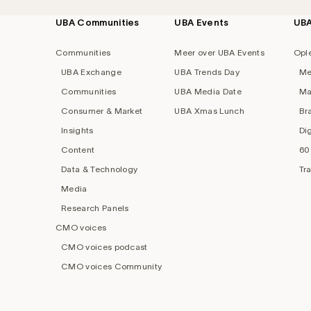
UBA Communities
UBA Events
UB
Footer
navigation
Communities
Meer over UBA Events
Opl
UBA Exchange
UBA Trends Day
Me
Communities
UBA Media Date
Ma
Consumer & Market
UBA Xmas Lunch
Br
Insights
Di
Content
60
Data & Technology
Tr
Media
Research Panels
CMO voices
CMO voices podcast
CMO voices Community