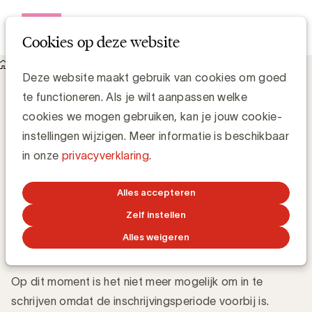
Open me
Cookies op deze website
Events
Fundamentals to be
Deze website maakt gebruik van cookies om goed
te functioneren. Als je wilt aanpassen welke
effective in media
cookies we mogen gebruiken, kan je jouw cookie-
instellingen wijzigen. Meer informatie is beschikbaar
woensdag 17 juni 2026 van 09:30 uur tot 12:00 uur
bij
in onze
privacyverklaring
.
UBA Buro & Design Center
Alles accepteren
Mijn aanmelding
Zelf instellen
Alles weigeren
De aanmeldperiode is voorbij
Op dit moment is het niet meer mogelijk om in te
schrijven omdat de inschrijvingsperiode voorbij is.