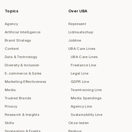
Topics
Over UBA
Agency
Represent
Artificial Intelligence
Lidmaatschap
Brand Strategy
Jobline
Content
UBA Care Lines
Data & Technology
UBA Care Lines
Diversity & Inclusion
Freelance Line
E-commerce & Sales
Legal Line
Marketing Effectiveness
GDPR Line
Media
Teamtraining Line
Trusted Brands
Media Spendings
Privacy
Agency Line
Research & Insights
Sustainability Line
Skills
Onze leden
Sponsoring & Events
Bestuur