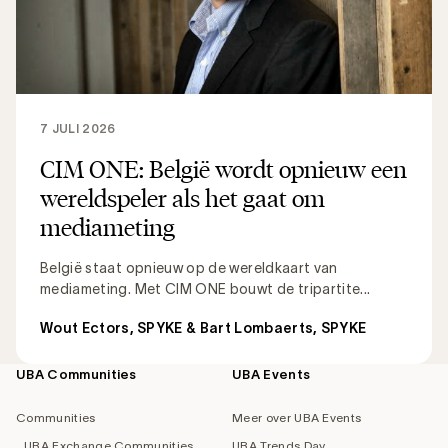
7 JULI 2026
CIM ONE: België wordt opnieuw een
wereldspeler als het gaat om
mediameting
België staat opnieuw op de wereldkaart van
mediameting. Met CIM ONE bouwt de tripartite...
Wout Ectors, SPYKE & Bart Lombaerts, SPYKE
UBA Communities
UBA Events
Footer
navigation
Communities
Meer over UBA Events
UBA Exchange Communities
UBA Trends Day