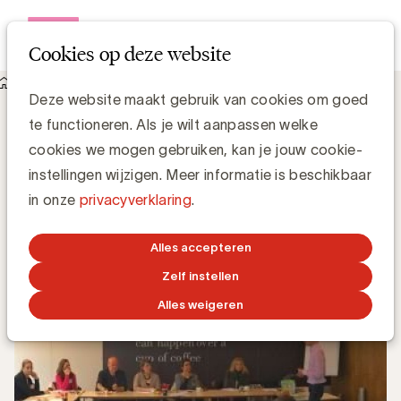
Open me
Cookies op deze website
Knowledge Hub
Deze website maakt gebruik van cookies om goed
Hoe beheer je met brio het ontwerp van een merk/packaging?
Hoe beheer je met brio het ontwerp van
te functioneren. Als je wilt aanpassen welke
een merk/packaging?
cookies we mogen gebruiken, kan je jouw cookie-
instellingen wijzigen. Meer informatie is beschikbaar
in onze
privacyverklaring
.
Simone Ruseler, Knowledge Manager
12 APRIL 2016
Alles accepteren
Zelf instellen
Alles weigeren