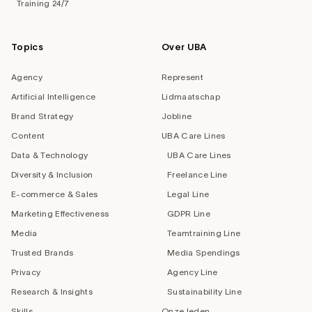
Training 24/7
Topics
Over UBA
Agency
Represent
Artificial Intelligence
Lidmaatschap
Brand Strategy
Jobline
Content
UBA Care Lines
Data & Technology
UBA Care Lines
Diversity & Inclusion
Freelance Line
E-commerce & Sales
Legal Line
Marketing Effectiveness
GDPR Line
Media
Teamtraining Line
Trusted Brands
Media Spendings
Privacy
Agency Line
Research & Insights
Sustainability Line
Skills
Onze leden