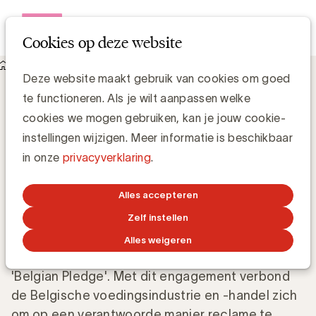
Open me
Cookies op deze website
Knowledge Hub
Deze website maakt gebruik van cookies om goed
Tekent u ook de nieuwe zelfregulering voor de
te functioneren. Als je wilt aanpassen welke
voedingsindustrie?
Tekent u ook de nieuwe zelfregulering
cookies we mogen gebruiken, kan je jouw cookie-
voor de voedingsindustrie?
instellingen wijzigen. Meer informatie is beschikbaar
in onze
privacyverklaring
.
Anne-Sophie Vilain
Alles accepteren
19 JUNI 2017
Zelf instellen
Alles weigeren
In 2012 lanceerden COMEOS, FEVIA en UBA de
'Belgian Pledge'. Met dit engagement verbond
de Belgische voedingsindustrie en -handel zich
om op een verantwoorde manier reclame te