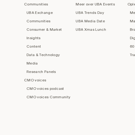
navigation
Communities
Meer over UBA Events
Opl
UBA Exchange
UBA Trends Day
Me
Communities
UBA Media Date
Ma
Consumer & Market
UBA Xmas Lunch
Br
Insights
Di
Content
60
Data & Technology
Tr
Media
Research Panels
CMO voices
CMO voices podcast
CMO voices Community