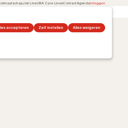
Lidmaatschap
Job Line
UBA Care Lines
Contact
Agenda
Inloggen
Secondary
on
Ontdek topics
navigation
lles accepteren
Zelf instellen
Alles weigeren