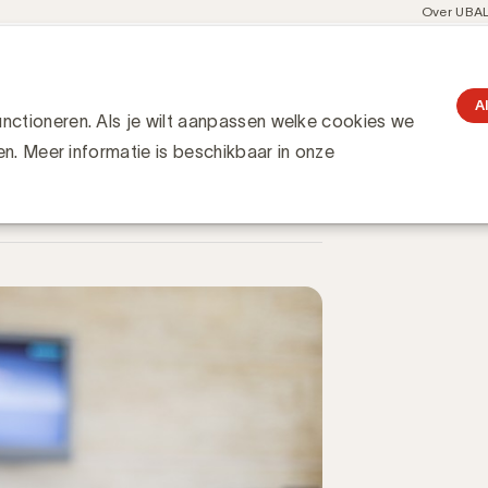
Meta
Over UBA
navigati
resent
Communities
Events
Academy
Knowledge Hub
gation
s populairder
A
ctioneren. Als je wilt aanpassen welke cookies we
en. Meer informatie is beschikbaar in onze