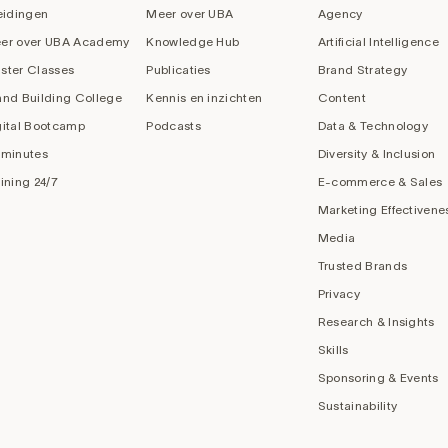
eidingen
Meer over UBA
Agency
er over UBA Academy
Knowledge Hub
Artificial Intelligence
ster Classes
Publicaties
Brand Strategy
and Building College
Kennis en inzichten
Content
gital Bootcamp
Podcasts
Data & Technology
 minutes
Diversity & Inclusion
aining 24/7
E-commerce & Sales
Marketing Effectivene
Media
Trusted Brands
Privacy
Research & Insights
Skills
Sponsoring & Events
Sustainability