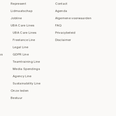
Represent
Contact
Lidmaatschap
Agenda
Jobline
Algemene voorwaarden
UBA Care Lines
FAQ
UBA Care Lines
Privacybeleid
Freelance Line
Disclaimer
Legal Line
ss
GDPR Line
Teamtraining Line
Media Spendings
Agency Line
Sustainability Line
Onze leden
Bestuur