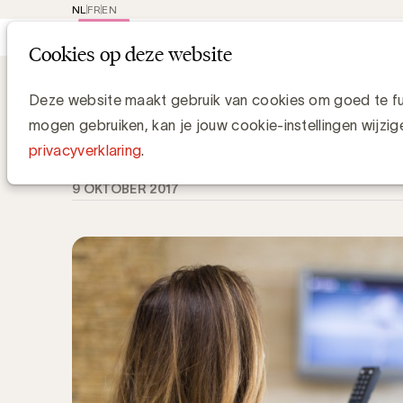
NL
FR
EN
Main
Rep
Cookies op deze website
navi
Knowledge Hub
Korte formaten steed
Korte formaten steeds populairder
Deze website maakt gebruik van cookies om goed te fun
mogen gebruiken, kan je jouw cookie-instellingen wijzig
Media Marketing
privacyverklaring
.
9 OKTOBER 2017