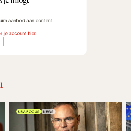
 je inlogt
 ruim aanbod aan content.
r je account hier
.
u
UBA FOCUS
NEWS