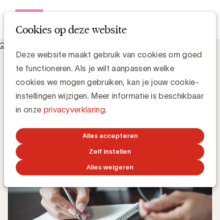
Open me
Cookies op deze website
Knowledge Hub
Wat is DPIA?
Wat is DPIA?
Deze website maakt gebruik van cookies om goed
te functioneren. Als je wilt aanpassen welke
cookies we mogen gebruiken, kan je jouw cookie-
Chris Van Roey
instellingen wijzigen. Meer informatie is beschikbaar
in onze
privacyverklaring
.
4 DECEMBER 2017
Alles accepteren
Zelf instellen
Alles weigeren