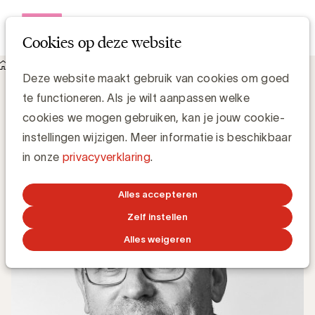
Open me
Cookies op deze website
Knowledge Hub
Deze website maakt gebruik van cookies om goed
Ben jij een millennial-marketer of baby-boomer-marketer?
Ben jij een millennial-marketer of baby-
te functioneren. Als je wilt aanpassen welke
boomer-marketer?
cookies we mogen gebruiken, kan je jouw cookie-
instellingen wijzigen. Meer informatie is beschikbaar
in onze
privacyverklaring
.
Media Marketing
8 JANUARI 2018
Alles accepteren
Zelf instellen
Alles weigeren