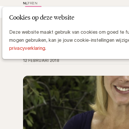
NL
FR
EN
Main
Rep
Cookies op deze website
navi
Knowledge Hub
Meet & Read @ UBA Tr
Meet & Read @ UBA Trends Day: Ca
Deze website maakt gebruik van cookies om goed te fun
mogen gebruiken, kan je jouw cookie-instellingen wijzig
Media Marketing
privacyverklaring
.
12 FEBRUARI 2018