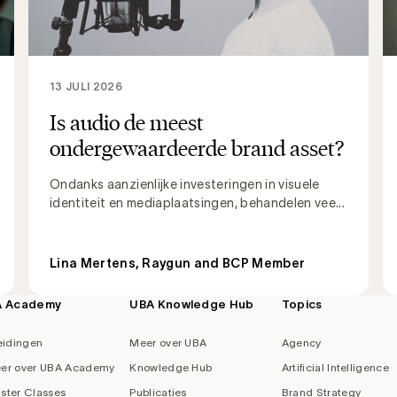
13 JULI 2026
Is audio de meest
ondergewaardeerde brand asset?
Ondanks aanzienlijke investeringen in visuele
identiteit en mediaplaatsingen, behandelen vee...
Lina Mertens, Raygun and BCP Member
A Academy
UBA Knowledge Hub
Topics
eidingen
Meer over UBA
Agency
er over UBA Academy
Knowledge Hub
Artificial Intelligence
ster Classes
Publicaties
Brand Strategy