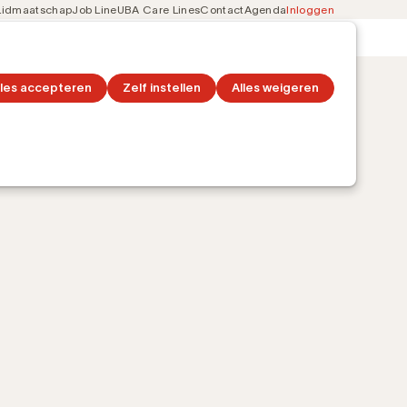
Lidmaatschap
Job Line
UBA Care Lines
Contact
Agenda
Inloggen
Secondary
on
Ontdek topics
navigation
lles accepteren
Zelf instellen
Alles weigeren