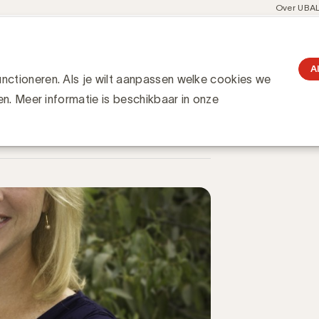
Meta
Over UBA
navigati
resent
Communities
Events
Academy
Knowledge Hub
gation
ends Day: Carla Johnson
rla Johnson
A
ctioneren. Als je wilt aanpassen welke cookies we
en. Meer informatie is beschikbaar in onze