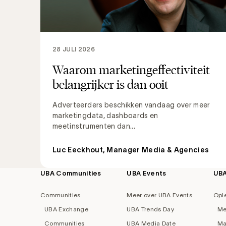
28 JULI 2026
Waarom marketingeffectiviteit
belangrijker is dan ooit
Adverteerders beschikken vandaag over meer
marketingdata, dashboards en
meetinstrumenten dan...
Luc Eeckhout, Manager Media & Agencies
UBA Communities
UBA Events
UB
Footer
navigation
Communities
Meer over UBA Events
Opl
UBA Exchange
UBA Trends Day
Me
Communities
UBA Media Date
Ma