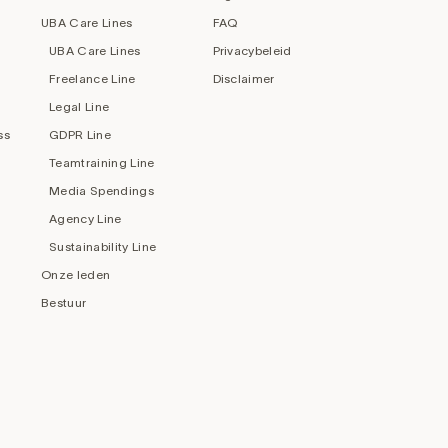
UBA Care Lines
FAQ
UBA Care Lines
Privacybeleid
Freelance Line
Disclaimer
Legal Line
ss
GDPR Line
Teamtraining Line
Media Spendings
Agency Line
Sustainability Line
Onze leden
Bestuur