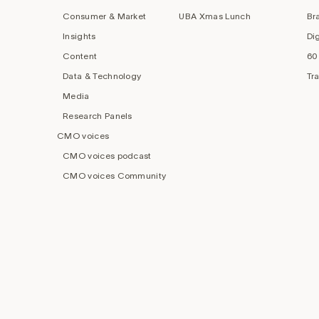
Consumer & Market
UBA Xmas Lunch
Br
Insights
Di
Content
60
Data & Technology
Tr
Media
Research Panels
CMO voices
CMO voices podcast
CMO voices Community