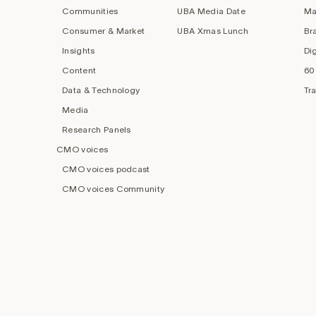
Communities
UBA Media Date
Ma
Consumer & Market
UBA Xmas Lunch
Br
Insights
Di
Content
60
Data & Technology
Tr
Media
Research Panels
CMO voices
CMO voices podcast
CMO voices Community