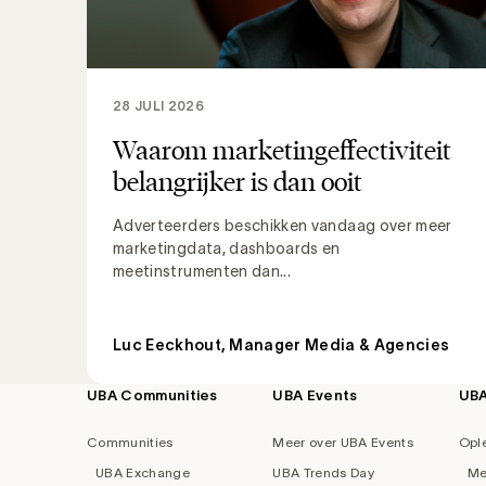
28 JULI 2026
Waarom marketingeffectiviteit
belangrijker is dan ooit
Adverteerders beschikken vandaag over meer
marketingdata, dashboards en
meetinstrumenten dan...
Luc Eeckhout, Manager Media & Agencies
UBA Communities
UBA Events
UB
Footer
navigation
Communities
Meer over UBA Events
Opl
UBA Exchange
UBA Trends Day
Me