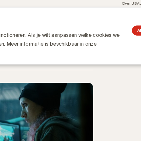
Meta
Over UBA
navigati
resent
Communities
Events
Academy
Knowledge Hub
gation
ial of Service ?
?
A
ctioneren. Als je wilt aanpassen welke cookies we
en. Meer informatie is beschikbaar in onze