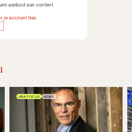
 ruim aanbod aan content.
r je account hier
.
u
UBA FOCUS
NEWS