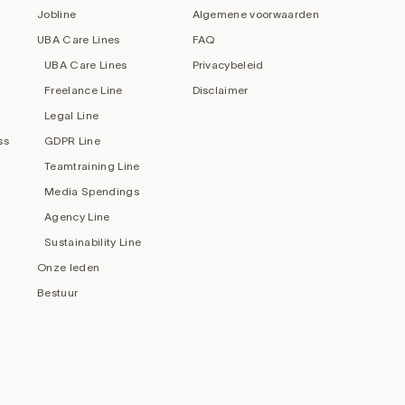
Jobline
Algemene voorwaarden
UBA Care Lines
FAQ
UBA Care Lines
Privacybeleid
Freelance Line
Disclaimer
Legal Line
ss
GDPR Line
Teamtraining Line
Media Spendings
Agency Line
Sustainability Line
Onze leden
Bestuur