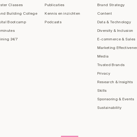
ster Classes
Publicaties
Brand Strategy
and Building College
Kennis en inzichten
Content
gital Bootcamp
Podcasts
Data & Technology
 minutes
Diversity & Inclusion
aining 24/7
E-commerce & Sales
Marketing Effectivene
Media
Trusted Brands
Privacy
Research & Insights
Skills
Sponsoring & Events
Sustainability