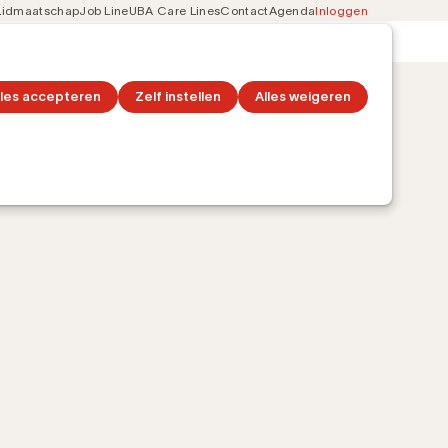
Lidmaatschap
Job Line
UBA Care Lines
Contact
Agenda
Inloggen
Secondary
on
Ontdek topics
navigation
lles accepteren
Zelf instellen
Alles weigeren