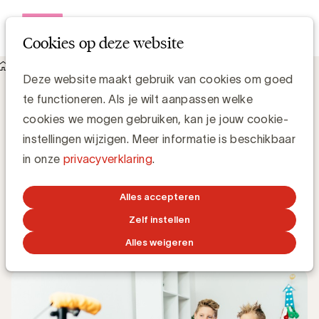
Open me
Cookies op deze website
Knowledge Hub
Deze website maakt gebruik van cookies om goed
AdLit onderzoekt het gebruik van reclamelabels bij kinderen
te functioneren. Als je wilt aanpassen welke
- slotevent op 14 juni 2018
AdLit onderzoekt het gebruik van
cookies we mogen gebruiken, kan je jouw cookie-
reclamelabels bij kinderen - slotevent op
instellingen wijzigen. Meer informatie is beschikbaar
14 juni 2018
in onze
privacyverklaring
.
Simone Ruseler, Knowledge Manager
Alles accepteren
Zelf instellen
11 MEI 2018
Alles weigeren