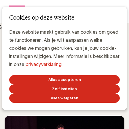
Open me
Cookies op deze website
Knowledge Hub
Deze website maakt gebruik van cookies om goed
7 gratis duotickets voor Carmen van Bizet, een oogstrelend
te functioneren. Als je wilt aanpassen welke
dansfestijn in Gent op 2 oktober
7 gratis duotickets voor Carmen van
cookies we mogen gebruiken, kan je jouw cookie-
Bizet, een oogstrelend dansfestijn in
instellingen wijzigen. Meer informatie is beschikbaar
Gent op 2 oktober
in onze
privacyverklaring
.
Alles accepteren
Kristin Hannon, UBA
Sales & Loyalty Manager
Zelf instellen
Alles weigeren
27 AUGUSTUS 2018