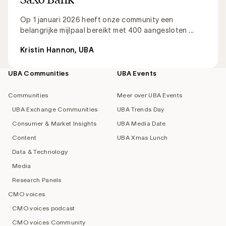
Op 1 januari 2026 heeft onze community een
belangrijke mijlpaal bereikt met 400 aangesloten ...
Kristin Hannon, UBA
UBA Communities
UBA Events
Footer
navigation
Communities
Meer over UBA Events
UBA Exchange Communities
UBA Trends Day
Consumer & Market Insights
UBA Media Date
Content
UBA Xmas Lunch
Data & Technology
Media
Research Panels
CMO voices
CMO voices podcast
CMO voices Community