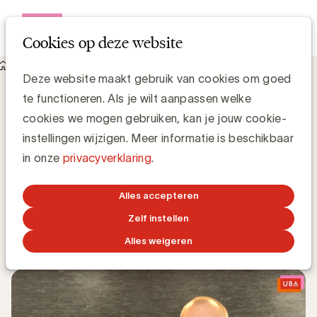
Open me
Cookies op deze website
Knowledge Hub
Deze website maakt gebruik van cookies om goed
Drie vragen aan Vincent Joye, AXA, over e-Reputation
Drie vragen aan Vincent Joye, AXA, over
te functioneren. Als je wilt aanpassen welke
e-Reputation
cookies we mogen gebruiken, kan je jouw cookie-
instellingen wijzigen. Meer informatie is beschikbaar
in onze
privacyverklaring
.
Grégory Marchandise, UBA
Domain lead Data & Technology and Content
Alles accepteren
Zelf instellen
12 NOVEMBER 2018
Alles weigeren