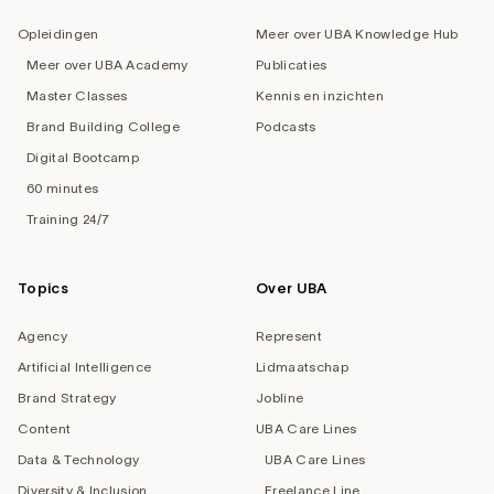
Opleidingen
Meer over UBA Knowledge Hub
Meer over UBA Academy
Publicaties
Master Classes
Kennis en inzichten
Brand Building College
Podcasts
Digital Bootcamp
60 minutes
Training 24/7
Topics
Over UBA
Agency
Represent
Artificial Intelligence
Lidmaatschap
Brand Strategy
Jobline
Content
UBA Care Lines
Data & Technology
UBA Care Lines
Diversity & Inclusion
Freelance Line