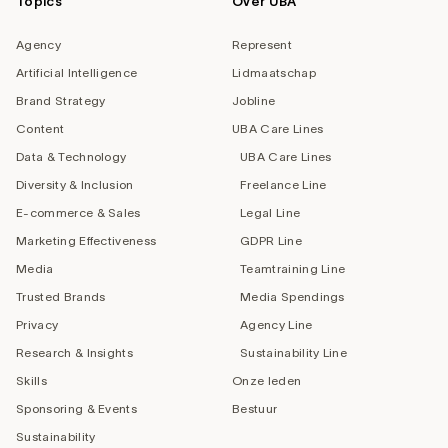
Topics
Over UBA
Agency
Represent
Artificial Intelligence
Lidmaatschap
Brand Strategy
Jobline
Content
UBA Care Lines
Data & Technology
UBA Care Lines
Diversity & Inclusion
Freelance Line
E-commerce & Sales
Legal Line
Marketing Effectiveness
GDPR Line
Media
Teamtraining Line
Trusted Brands
Media Spendings
Privacy
Agency Line
Research & Insights
Sustainability Line
Skills
Onze leden
Sponsoring & Events
Bestuur
Sustainability