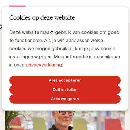
Open me
Cookies op deze website
Knowledge Hub
Deze website maakt gebruik van cookies om goed
Purpose washing: ongeloofwaardige reclame, door Fons Van
te functioneren. Als je wilt aanpassen welke
Dyck
Purpose washing: ongeloofwaardige
cookies we mogen gebruiken, kan je jouw cookie-
reclame, door Fons Van Dyck
instellingen wijzigen. Meer informatie is beschikbaar
in onze
privacyverklaring
.
Media Marketing
Alles accepteren
22 JULI 2019
Zelf instellen
Alles weigeren