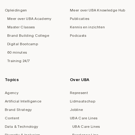
Opleidingen
Meer over UBA Knowledge Hub
Meer over UBA Academy
Publicaties
Master Classes
Kennis en inzichten
Brand Building College
Podcasts
Digital Bootcamp
60 minutes
Training 24/7
Topics
Over UBA
Agency
Represent
Artificial Intelligence
Lidmaatschap
Brand Strategy
Jobline
Content
UBA Care Lines
Data & Technology
UBA Care Lines
Diversity & Inclusion
Freelance Line