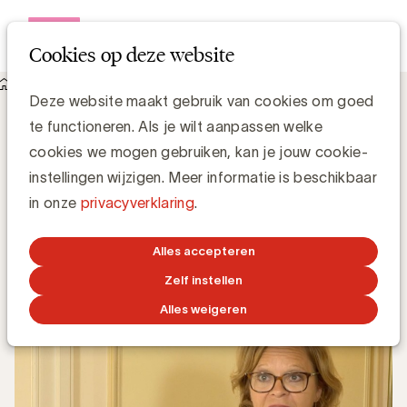
Open me
Cookies op deze website
Knowledge Hub
"Het is tijd om de media mix te herbekijken"
"Het is tijd om de media mix te
Deze website maakt gebruik van cookies om goed
herbekijken"
te functioneren. Als je wilt aanpassen welke
cookies we mogen gebruiken, kan je jouw cookie-
instellingen wijzigen. Meer informatie is beschikbaar
in onze
privacyverklaring
.
Grégory Marchandise, UBA
Domain lead Data & Technology and Content
Alles accepteren
16 SEPTEMBER 2019
Zelf instellen
Alles weigeren