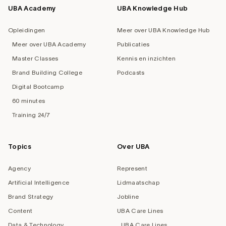
UBA Academy
UBA Knowledge Hub
Opleidingen
Meer over UBA Knowledge Hub
Meer over UBA Academy
Publicaties
Master Classes
Kennis en inzichten
Brand Building College
Podcasts
Digital Bootcamp
60 minutes
Training 24/7
Topics
Over UBA
Agency
Represent
Artificial Intelligence
Lidmaatschap
Brand Strategy
Jobline
Content
UBA Care Lines
Data & Technology
UBA Care Lines