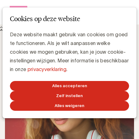
Open me
Cookies op deze website
Knowledge Hub
Deze website maakt gebruik van cookies om goed
Een podcast maken: 4 cruciale stappen voor een hoge ROI
Een podcast maken: 4 cruciale stappen
te functioneren. Als je wilt aanpassen welke
voor een hoge ROI
cookies we mogen gebruiken, kan je jouw cookie-
instellingen wijzigen. Meer informatie is beschikbaar
in onze
privacyverklaring
.
Anne-Sophie Vilain
9 OKTOBER 2019
Alles accepteren
Zelf instellen
Alles weigeren