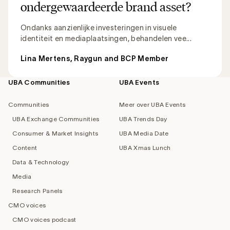
ondergewaardeerde brand asset?
Ondanks aanzienlijke investeringen in visuele
identiteit en mediaplaatsingen, behandelen vee...
Lina Mertens, Raygun and BCP Member
UBA Communities
UBA Events
Footer
navigation
Communities
Meer over UBA Events
UBA Exchange Communities
UBA Trends Day
Consumer & Market Insights
UBA Media Date
Content
UBA Xmas Lunch
Data & Technology
Media
Research Panels
CMO voices
CMO voices podcast