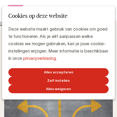
Open me
Cookies op deze website
Knowledge Hub
Deze website maakt gebruik van cookies om goed
Het stappenplan in trendanalyse voor sterke innovaties
Het stappenplan in trendanalyse voor
te functioneren. Als je wilt aanpassen welke
sterke innovaties
cookies we mogen gebruiken, kan je jouw cookie-
instellingen wijzigen. Meer informatie is beschikbaar
in onze
privacyverklaring
.
Bert Van Thilborgh, speaker @ UBA Academy
21 OKTOBER 2019
Alles accepteren
Zelf instellen
Alles weigeren