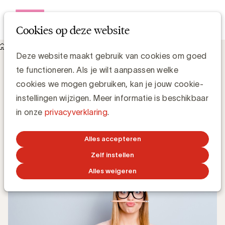
Open me
Cookies op deze website
Knowledge Hub
Deze website maakt gebruik van cookies om goed
Het opleidingsaanbod 2020 van UBA Academy staat online
Het opleidingsaanbod 2020 van UBA
te functioneren. Als je wilt aanpassen welke
Academy staat online
cookies we mogen gebruiken, kan je jouw cookie-
instellingen wijzigen. Meer informatie is beschikbaar
in onze
privacyverklaring
.
Elisabeth De Raeymaecker
6 DECEMBER 2019
Alles accepteren
Zelf instellen
Alles weigeren