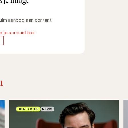
 je inlogt
 ruim aanbod aan content.
r je account hier
.
u
UBA FOCUS
NEWS