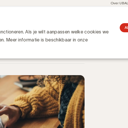
Meta
Over UBA
navigati
resent
Communities
Events
Academy
Knowledge Hub
gation
r ondersteuning van Belgische webshops
g van Belgische webshops
A
ctioneren. Als je wilt aanpassen welke cookies we
en. Meer informatie is beschikbaar in onze