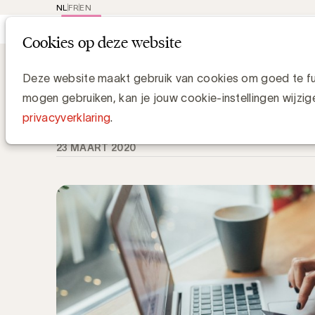
NL
FR
EN
Main
Rep
Cookies op deze website
navi
Knowledge Hub
Radio vormt front te
Radio vormt front ter ondersteunin
Deze website maakt gebruik van cookies om goed te fun
mogen gebruiken, kan je jouw cookie-instellingen wijzig
Media Marketing
privacyverklaring
.
23 MAART 2020