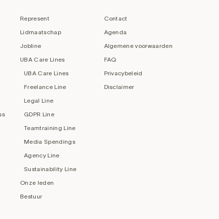
Represent
Contact
Lidmaatschap
Agenda
Jobline
Algemene voorwaarden
UBA Care Lines
FAQ
UBA Care Lines
Privacybeleid
Freelance Line
Disclaimer
Legal Line
ss
GDPR Line
Teamtraining Line
Media Spendings
Agency Line
Sustainability Line
Onze leden
Bestuur