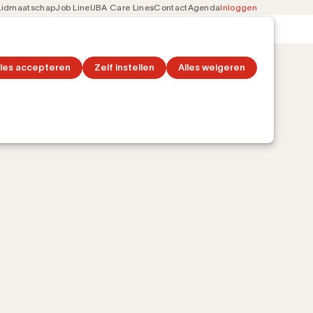
Lidmaatschap
Job Line
UBA Care Lines
Contact
Agenda
Inloggen
Secondary
on
Ontdek topics
navigation
lles accepteren
Zelf instellen
Alles weigeren