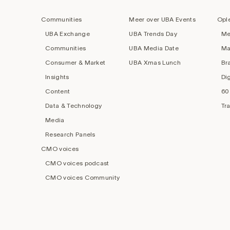
navigation
Communities
Meer over UBA Events
Opl
UBA Exchange
UBA Trends Day
Me
Communities
UBA Media Date
Ma
Consumer & Market
UBA Xmas Lunch
Br
Insights
Di
Content
60
Data & Technology
Tr
Media
Research Panels
CMO voices
CMO voices podcast
CMO voices Community