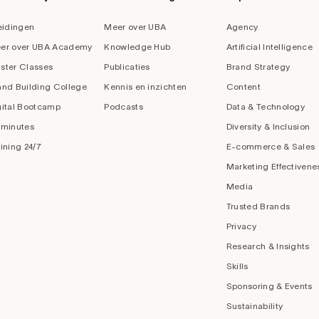
eidingen
Meer over UBA
Agency
er over UBA Academy
Knowledge Hub
Artificial Intelligence
ster Classes
Publicaties
Brand Strategy
and Building College
Kennis en inzichten
Content
gital Bootcamp
Podcasts
Data & Technology
 minutes
Diversity & Inclusion
aining 24/7
E-commerce & Sales
Marketing Effectivene
Media
Trusted Brands
Privacy
Research & Insights
Skills
Sponsoring & Events
Sustainability