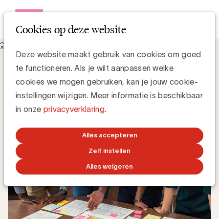
Open me
Cookies op deze website
Knowledge Hub
Deze website maakt gebruik van cookies om goed
Hoe merken wereldwijd reageren op COVID-19
Hoe merken wereldwijd reageren op
te functioneren. Als je wilt aanpassen welke
COVID-19
cookies we mogen gebruiken, kan je jouw cookie-
instellingen wijzigen. Meer informatie is beschikbaar
in onze
privacyverklaring
.
Chris Van Roey
7 APRIL 2020
Alles accepteren
Zelf instellen
Alles weigeren