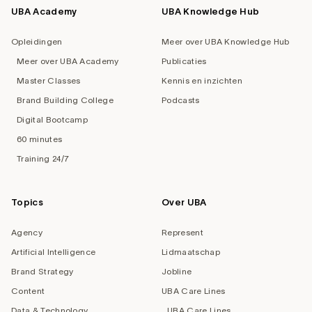
UBA Academy
UBA Knowledge Hub
Opleidingen
Meer over UBA Knowledge Hub
Meer over UBA Academy
Publicaties
Master Classes
Kennis en inzichten
Brand Building College
Podcasts
Digital Bootcamp
60 minutes
Training 24/7
Topics
Over UBA
Agency
Represent
Artificial Intelligence
Lidmaatschap
Brand Strategy
Jobline
Content
UBA Care Lines
Data & Technology
UBA Care Lines