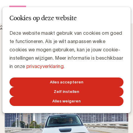
Open me
Cookies op deze website
Knowledge Hub
UBA verwelkomt Honda als nieuw lid
UBA verwelkomt Honda als nieuw lid
Deze website maakt gebruik van cookies om goed
te functioneren. Als je wilt aanpassen welke
cookies we mogen gebruiken, kan je jouw cookie-
Kristin Hannon, UBA
instellingen wijzigen. Meer informatie is beschikbaar
Sales & Loyalty Manager
in onze
privacyverklaring
.
29 JUNI 2020
Alles accepteren
Zelf instellen
Alles weigeren