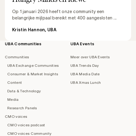
Op 1 januari 2026 heeft onze community een
belangrijke mijlpaal bereikt met 400 aangesloten ...
Kristin Hannon, UBA
UBA Communities
UBA Events
Footer
navigation
Communities
Meer over UBA Events
UBA Exchange Communities
UBA Trends Day
Consumer & Market Insights
UBA Media Date
Content
UBA Xmas Lunch
Data & Technology
Media
Research Panels
CMO voices
CMO voices podcast
CMO voices Community