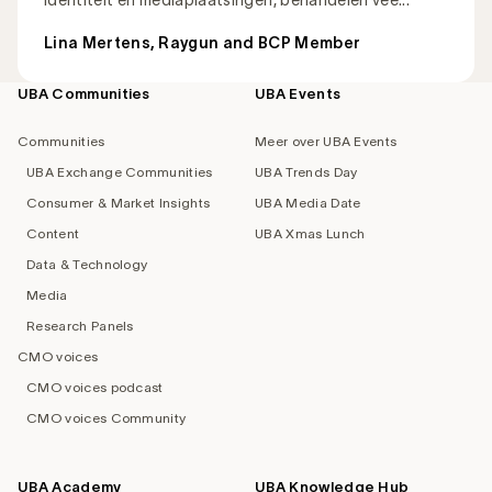
Lina Mertens, Raygun and BCP Member
UBA Communities
UBA Events
Footer
navigation
Communities
Meer over UBA Events
UBA Exchange Communities
UBA Trends Day
Consumer & Market Insights
UBA Media Date
Content
UBA Xmas Lunch
Data & Technology
Media
Research Panels
CMO voices
CMO voices podcast
CMO voices Community
UBA Academy
UBA Knowledge Hub