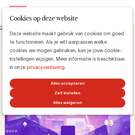
Open me
Cookies op deze website
Knowledge Hub
Welkom in het privacy-tijdperk
Welkom in het privacy-tijdperk
Deze website maakt gebruik van cookies om goed
te functioneren. Als je wilt aanpassen welke
cookies we mogen gebruiken, kan je jouw cookie-
Chris Van Roey
instellingen wijzigen. Meer informatie is beschikbaar
in onze
privacyverklaring
.
31 AUGUSTUS 2020
Alles accepteren
Zelf instellen
Alles weigeren