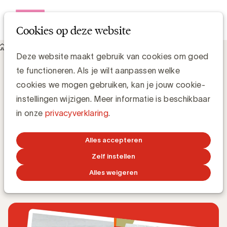
Open me
Cookies op deze website
Knowledge Hub
Deze website maakt gebruik van cookies om goed
Advertiser & Agency. A love story? met Frederik
te functioneren. Als je wilt aanpassen welke
Vandermersch (VLAM) en Klaas Fremaut (FOCUS
ADVERTISING)
cookies we mogen gebruiken, kan je jouw cookie-
Advertiser & Agency. A love story? met
instellingen wijzigen. Meer informatie is beschikbaar
Frederik Vandermersch (VLAM) en
in onze
privacyverklaring
.
Klaas Fremaut (FOCUS ADVERTISING)
Alles accepteren
Anne-Sophie Vilain
Zelf instellen
Alles weigeren
19 OKTOBER 2020