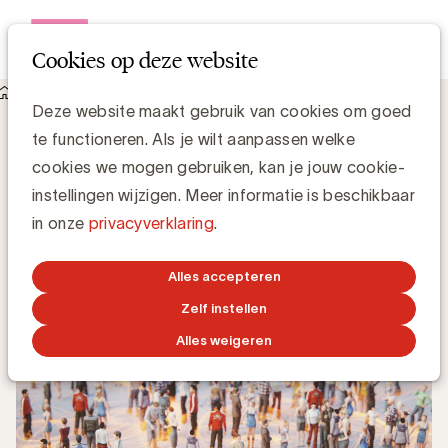
Open me
Cookies op deze website
Knowledge Hub
Wat zijn Third Party Data?
Wat zijn Third Party Data?
Deze website maakt gebruik van cookies om goed
te functioneren. Als je wilt aanpassen welke
cookies we mogen gebruiken, kan je jouw cookie-
instellingen wijzigen. Meer informatie is beschikbaar
Grégory Marchandise, UBA
in onze
privacyverklaring
.
Domain lead Data & Technology and Content
Alles accepteren
28 JUNI 2021
Zelf instellen
Alles weigeren