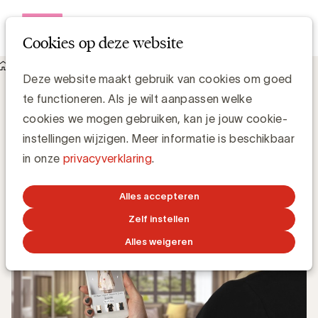
Open me
Cookies op deze website
Knowledge Hub
Wat is e-Retail Media?
Wat is e-Retail Media?
Deze website maakt gebruik van cookies om goed
te functioneren. Als je wilt aanpassen welke
cookies we mogen gebruiken, kan je jouw cookie-
Simone Ruseler, Knowledge Manager
instellingen wijzigen. Meer informatie is beschikbaar
in onze
privacyverklaring
.
19 JULI 2021
Alles accepteren
Zelf instellen
Alles weigeren