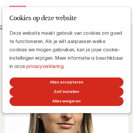
Open me
Cookies op deze website
Knowledge Hub
Negen vragen aan Tine Ryssaert, Danone
Negen vragen aan Tine Ryssaert,
Deze website maakt gebruik van cookies om goed
Danone
te functioneren. Als je wilt aanpassen welke
cookies we mogen gebruiken, kan je jouw cookie-
instellingen wijzigen. Meer informatie is beschikbaar
UBA Team
in onze
privacyverklaring
.
6 SEPTEMBER 2021
Alles accepteren
Zelf instellen
Alles weigeren