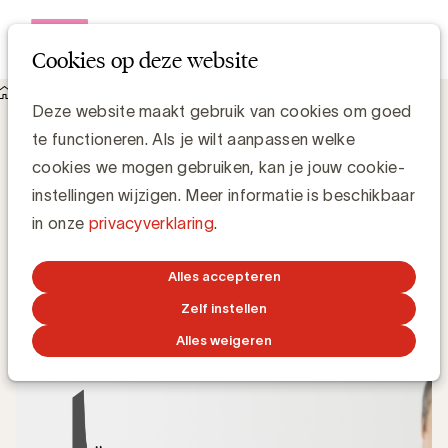
Open me
Cookies op deze website
Knowledge Hub
Wat is Long Tail?
Wat is Long Tail?
Deze website maakt gebruik van cookies om goed
te functioneren. Als je wilt aanpassen welke
cookies we mogen gebruiken, kan je jouw cookie-
instellingen wijzigen. Meer informatie is beschikbaar
Grégory Marchandise, UBA
in onze
privacyverklaring
.
Domain lead Data & Technology and Content
Alles accepteren
24 JANUARI 2022
Zelf instellen
Alles weigeren