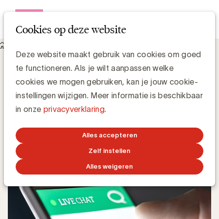
Open me
Cookies op deze website
Knowledge Hub
Wat is Conversational Marketing?
Wat is Conversational Marketing?
Deze website maakt gebruik van cookies om goed
te functioneren. Als je wilt aanpassen welke
cookies we mogen gebruiken, kan je jouw cookie-
instellingen wijzigen. Meer informatie is beschikbaar
Grégory Marchandise, UBA
in onze
privacyverklaring
.
Domain lead Data & Technology and Content
Alles accepteren
4 FEBRUARI 2022
Zelf instellen
Alles weigeren