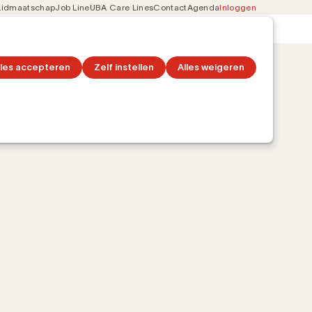
Lidmaatschap
Job Line
UBA Care Lines
Contact
Agenda
Inloggen
Secondary
on
Ontdek topics
navigation
lles accepteren
Zelf instellen
Alles weigeren