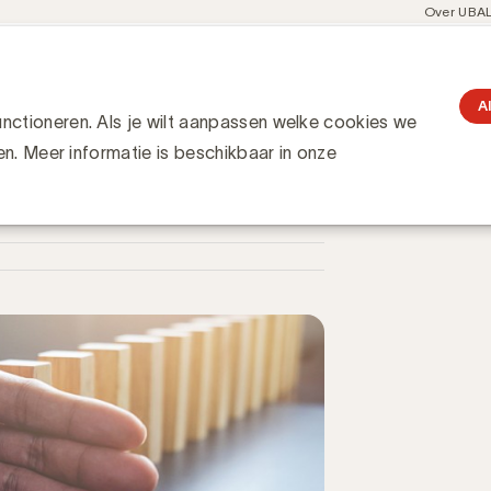
Meta
Over UBA
navigati
resent
Communities
Events
Academy
Knowledge Hub
gation
met “Hoera, het is crisis” een houvast in moeilijke tijden
t is crisis” een houvast in
A
ctioneren. Als je wilt aanpassen welke cookies we
en. Meer informatie is beschikbaar in onze