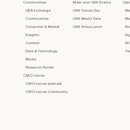
Communities
Meer over UBA Events
Opl
UBA Exchange
UBA Trends Day
Me
Communities
UBA Media Date
Ma
Consumer & Market
UBA Xmas Lunch
Br
Insights
Di
Content
60
Data & Technology
Tr
Media
Research Panels
CMO voices
CMO voices podcast
CMO voices Community