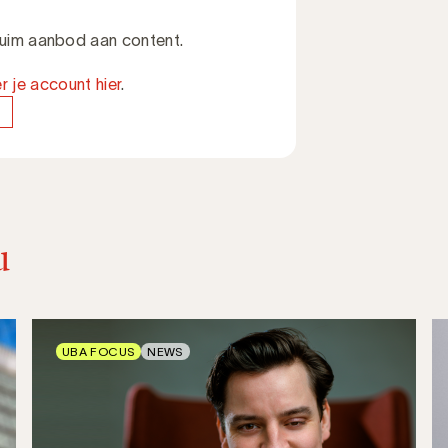
 ruim aanbod aan content.
r je account hier
.
u
UBA FOCUS
NEWS