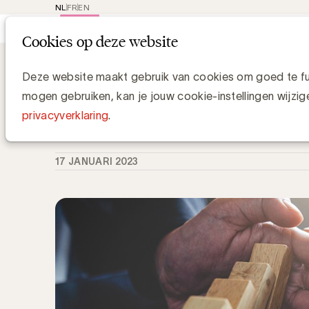
NL
FR
EN
Main
Rep
Cookies op deze website
navi
Knowledge Hub
Marc Fauconnier biedt 
Marc Fauconnier biedt met “Hoera, he
Deze website maakt gebruik van cookies om goed te fun
moeilijke tijden
mogen gebruiken, kan je jouw cookie-instellingen wijzig
privacyverklaring
.
UBA Team
17 JANUARI 2023