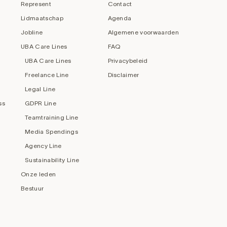
Represent
Contact
Lidmaatschap
Agenda
Jobline
Algemene voorwaarden
UBA Care Lines
FAQ
UBA Care Lines
Privacybeleid
Freelance Line
Disclaimer
Legal Line
ss
GDPR Line
Teamtraining Line
Media Spendings
Agency Line
Sustainability Line
Onze leden
Bestuur