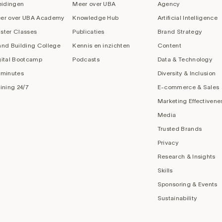
eidingen
Meer over UBA
Agency
er over UBA Academy
Knowledge Hub
Artificial Intelligence
ster Classes
Publicaties
Brand Strategy
and Building College
Kennis en inzichten
Content
gital Bootcamp
Podcasts
Data & Technology
 minutes
Diversity & Inclusion
aining 24/7
E-commerce & Sales
Marketing Effectivene
Media
Trusted Brands
Privacy
Research & Insights
Skills
Sponsoring & Events
Sustainability